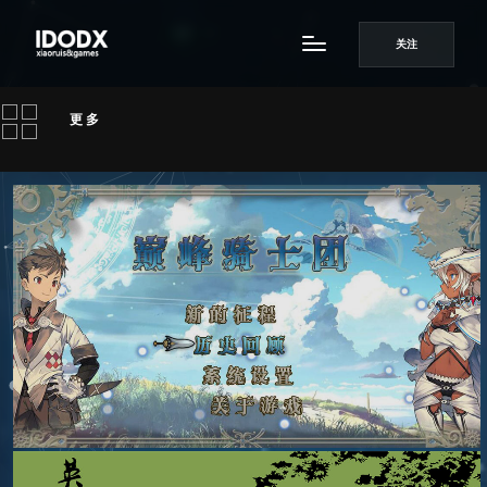
关注
更 多